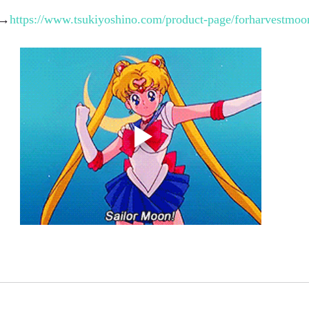
→
https://www.tsukiyoshino.com/product-page/forharvestmoo