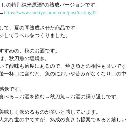
よしの特別純米原酒”の熟成バージョンです。
→
https://www.tsukiyoshino.com/post/tasting02
して、夏の間熟成させた商品です。
ジしてラベルをつくりました。
すすめの、秋のお酒です。
は、秋刀魚の塩焼き。
いて酸味も適度にあるので、焼き魚との相性も良いです
後一杯口に含むと、魚のにおいや苦みがなくなり口の中
感覚です。
食べる→お酒を飲む→秋刀魚→お酒の繰り返しです。
美味しく飲めるものが多いと感じています。
人気な世の中ですが、熟成の良さも提案できると嬉しい