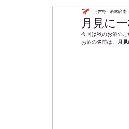
月吉野 若林醸造
月見に一杯 f
今回は秋のお酒のご
お酒の名前は、
月見