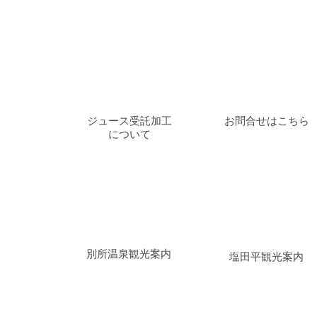
ツキ
​ジュース受託加工
お問合せはこちら
月吉野新酒会２０２４を終え
について
て
​別所温泉観光案内
塩田平観光案内