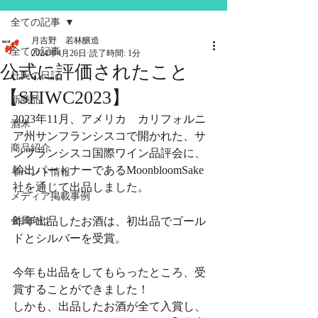
全ての記事
月吉野 若林醸造
全ての記事
2024年4月26日
読了時間: 1分
公式に評価されたこと
杜氏の日記
【SFIWC2023】
新商品
2023年11月、アメリカ　カリフォルニ
酒米
ア州サンフランシスコで開かれた、サ
商品紹介
ンフランシスコ国際ワイン品評会に、
輸出パートナーであるMoonbloomSake
イベント情報
社を通じて出品しました。
メディア掲載事例
会員向け
昨年出品したお酒は、初出品でゴール
ドとシルバーを受賞。
今年も出品をしてもらったところ、受
賞することができました！
しかも、出品したお酒が全て入賞し、