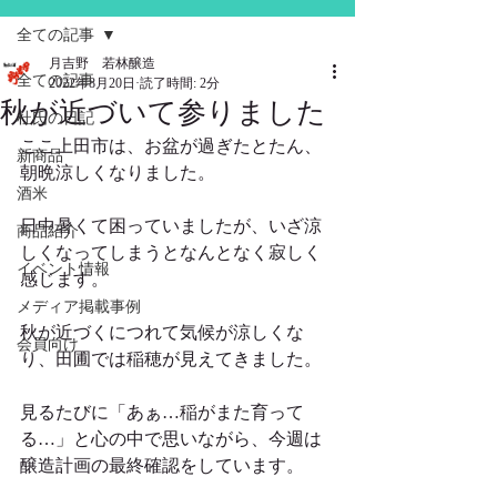
全ての記事
月吉野 若林醸造
全ての記事
2022年8月20日
読了時間: 2分
秋が近づいて参りました
杜氏の日記
ここ上田市は、お盆が過ぎたとたん、
新商品
朝晩涼しくなりました。
酒米
日中暑くて困っていましたが、いざ涼
商品紹介
しくなってしまうとなんとなく寂しく
イベント情報
感じます。
メディア掲載事例
秋が近づくにつれて気候が涼しくな
会員向け
り、田圃では稲穂が見えてきました。
見るたびに「あぁ…稲がまた育って
る…」と心の中で思いながら、今週は
醸造計画の最終確認をしています。