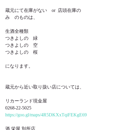
蔵元にて在庫がない　or  店頭在庫の
み　のものは、
生酒全種類
つきよしの　緑
つきよしの　空
つきよしの　桜　
になります。
蔵元から近い取り扱い店については、
リカーランド現金屋
0268-22-5025
https://goo.gl/maps/4R5DKXxTqiFEKgE69
酒 栄屋 別所店