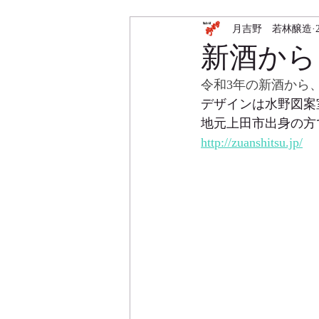
月吉野 若林醸造
新酒から
令和3年の新酒から
デザインは水野図案
地元上田市出身の方
http://zuanshitsu.jp/