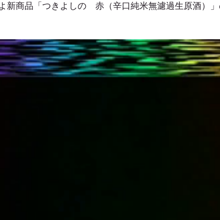
よ新商品「つきよしの　赤（辛口純米無濾過生原酒）」