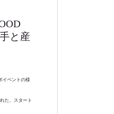
OD 
り手と産
コラボイベントの様
作られた、スタート