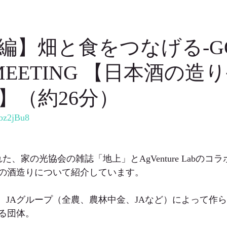
編】畑と食をつなげる-GO
 MEETING 【日本酒の造
】（約26分）
Lbz2jBu8
れた、家の光協会の雑誌「地上」とAgVenture Labの
の酒造りについて紹介しています。
 Labとは、JAグループ（全農、農林中金、JAなど）によって
る団体。