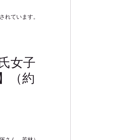
されています。
氏女子
】（約
大塚さん、若林）