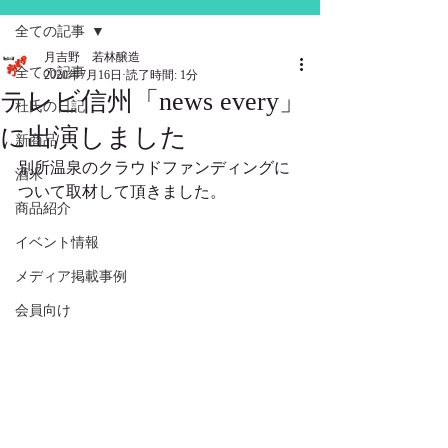
全ての記事
月吉野 若林醸造
全ての記事
2020年7月16日
読了時間: 1分
テレビ信州「news every」
杜氏の日記
に出演しました
新商品
別所温泉のクラウドファンディングに
酒米
ついて取材して頂きました。
商品紹介
イベント情報
メディア掲載事例
会員向け