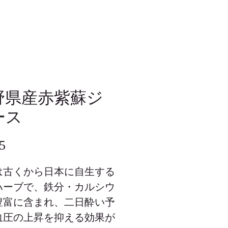
野県産赤紫蘇ジ
ース
価
5
格
は古くから日本に自生する
ハーブで、鉄分・カルシウ
豊富に含まれ、二日酔い予
血圧の上昇を抑える効果が