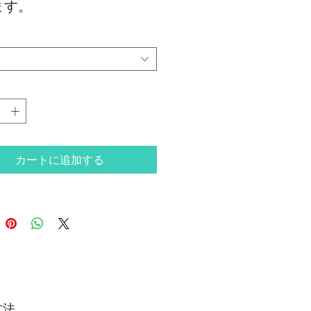
ます。
では地元の農家さんに栽培
いただいた赤紫蘇を、独自
法で美味しく綺麗な赤色に
げました。
かな香りと、さっぱりとし
が特徴です。
クや炭酸割りもおすすめ。
カートに追加する
方法