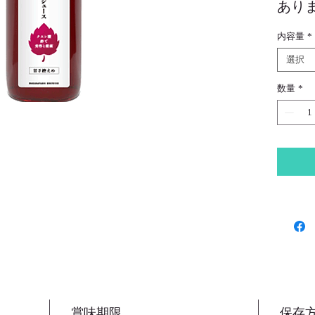
あり
当社
内容量
*
して
選択
の製
仕上
数量
*
爽や
た味
ロッ
賞味期限
保存