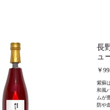
長
ュ
￥99
紫蘇
和風
ムが
防や