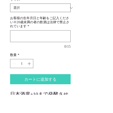
お客様の生年月日と年齢をご記入くださ
い※20歳未満の者の飲酒は法律で禁止さ
れています
*
0/15
数量
*
カートに追加する
日本酒度+10まで発酵させ
た、辛口純米酒です。時間
をかけて晩酌を楽しみたい