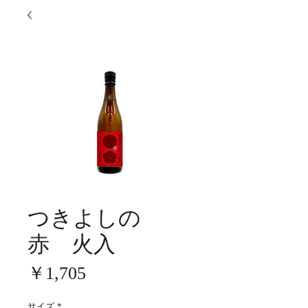
つきよしの
赤 火入
価
￥1,705
格
サイズ
*