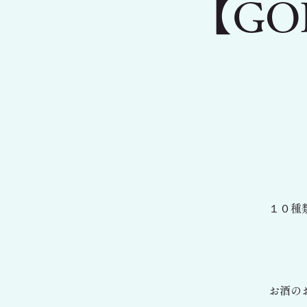
【GO
１０種
お酒の