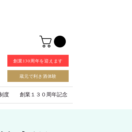
創業130周年を迎えます
蔵元で利き酒体験
制度
創業１３０周年記念