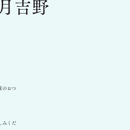
】月吉野
産のおつ
しみくだ