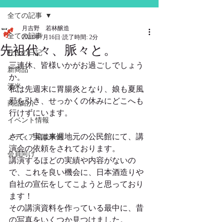
全ての記事
月吉野 若林醸造
全ての記事
2023年7月16日
読了時間: 2分
先祖代々、脈々と。
杜氏の日記
三連休、皆様いかがお過ごしでしょう
新商品
か。
酒米
私は先週末に胃腸炎となり、娘も夏風
邪を引き、せっかくの休みにどこへも
商品紹介
行けずにいます。
イベント情報
さて、実は来週地元の公民館にて、講
メディア掲載事例
演会の依頼をされております。
会員向け
講演するほどの実績や内容がないの
で、これを良い機会に、日本酒造りや
自社の宣伝をしてこようと思っており
ます！
その講演資料を作っている最中に、昔
の写真をいくつか見つけました。