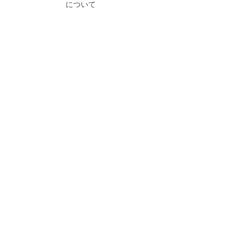
について
​別所温泉観光案内
塩田平観光案内
上田市観光案内